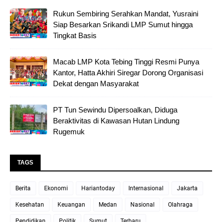
Rukun Sembiring Serahkan Mandat, Yusraini
Siap Besarkan Srikandi LMP Sumut hingga
Tingkat Basis
Macab LMP Kota Tebing Tinggi Resmi Punya
Kantor, Hatta Akhiri Siregar Dorong Organisasi
Dekat dengan Masyarakat
PT Tun Sewindu Dipersoalkan, Diduga
Beraktivitas di Kawasan Hutan Lindung
Rugemuk
TAGS
Berita
Ekonomi
Hariantoday
Internasional
Jakarta
Kesehatan
Keuangan
Medan
Nasional
Olahraga
Pendidikan
Politik
Sumut
Terbaru