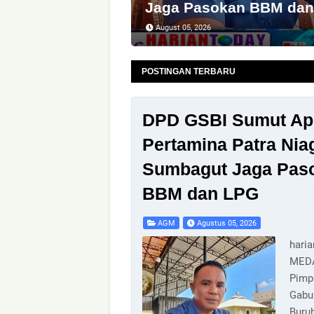
Jaga Pasokan BBM da
August 05, 2026
POSTINGAN TERBARU
DPD GSBI Sumut Apr
Pertamina Patra Nia
Sumbagut Jaga Pas
BBM dan LPG
AGM
Agustus 05, 2026
hari
MED
Pimp
Gabu
Buru