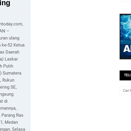
ing
antoday.com,
AN –
uran ulang
 ke-52 Ketua
as Daerah
a) Laskar
h Putih
) Sumatera
TEL
, Rukun
iring SE,
angsung
t di
amannya,
n Parang Ras
31, Medan
ungan, Selasa