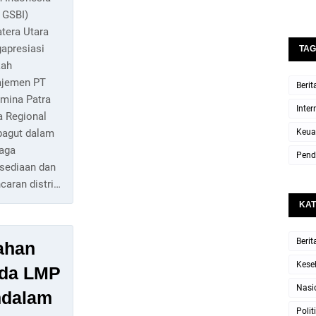
 GSBI)
tera Utara
apresiasi
TAG
kah
jemen PT
Berit
amina Patra
Inter
a Regional
Keua
agut dalam
aga
Pend
rsediaan dan
caran distri…
KAT
Berit
ahan
Kese
ada LMP
Nasi
ndalam
Polit