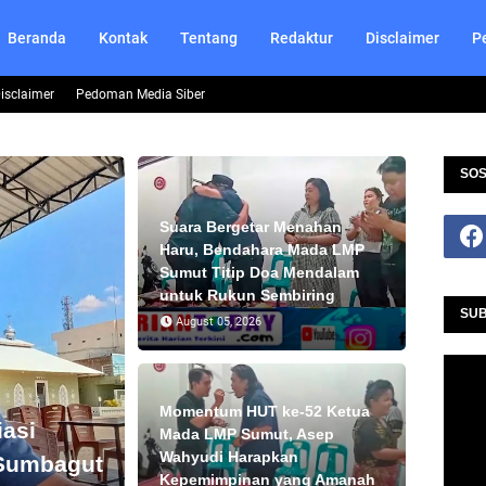
Beranda
Kontak
Tentang
Redaktur
Disclaimer
P
isclaimer
Pedoman Media Siber
SOS
Suara Bergetar Menahan
Haru, Bendahara Mada LMP
Sumut Titip Doa Mendalam
untuk Rukun Sembiring
SUB
August 05, 2026
Momentum HUT ke-52 Ketua
asi
Mada LMP Sumut, Asep
Wahyudi Harapkan
 Sumbagut
Kepemimpinan yang Amanah