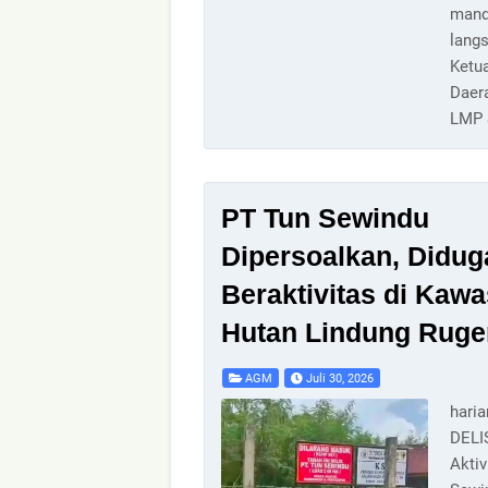
mand
lang
Ketu
Daer
LMP 
PT Tun Sewindu
Dipersoalkan, Didug
Beraktivitas di Kaw
Hutan Lindung Rug
AGM
Juli 30, 2026
hari
DEL
Aktiv