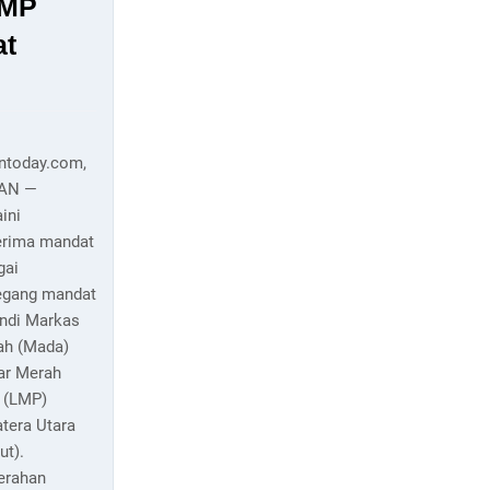
LMP
at
antoday.com,
AN —
ini
rima mandat
gai
gang mandat
andi Markas
ah (Mada)
ar Merah
h (LMP)
tera Utara
ut).
erahan