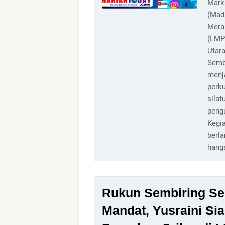
Mark
(Mad
Mera
(LMP
Utara
Sembi
menj
perk
silat
peng
Kegi
berl
hang
Rukun Sembiring Se
Mandat, Yusraini Si