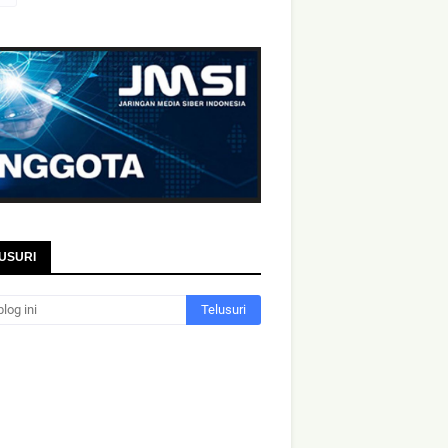
USURI