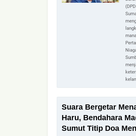
(DPD
Suma
meng
lang
mana
Pert
Niag
Sumb
menj
kete
kelan
Suara Bergetar Men
Haru, Bendahara M
Sumut Titip Doa Me