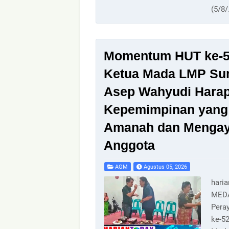
(5/8
Momentum HUT ke-
Ketua Mada LMP Su
Asep Wahyudi Hara
Kepemimpinan yang
Amanah dan Menga
Anggota
AGM
Agustus 05, 2026
hari
MED
Peray
ke-5