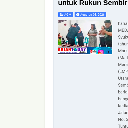
untuk Rukun Sembir
AGM
Agustus 05, 2026
hari
MED
Syuk
tahun
Mark
(Mad
Mera
(LMP
Utara
Semb
berl
hanga
kedi
Jala
No. 
Tunt