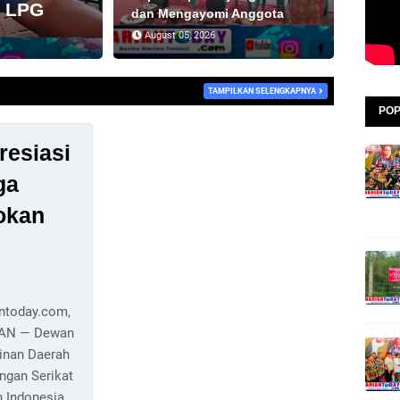
n LPG
dan Mengayomi Anggota
August 05, 2026
TAMPILKAN SELENGKAPNYA
POP
esiasi
ga
okan
antoday.com,
AN — Dewan
inan Daerah
ngan Serikat
h Indonesia