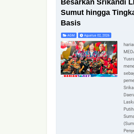
Besarkan Srikandi 
Sumut hingga Tingk
Basis
AGM
Agustus 02, 2026
hari
MED
Yusra
mene
seba
peme
Srik
Daer
Lask
Puti
Suma
(Sum
Peny