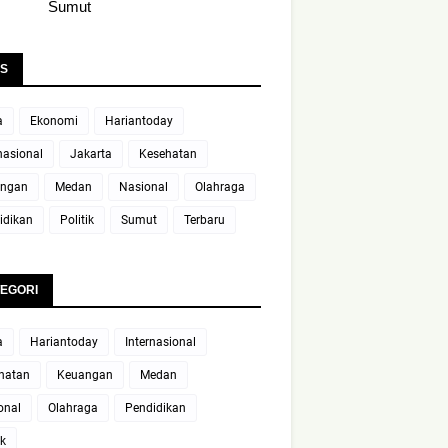
Sumut
S
a
Ekonomi
Hariantoday
nasional
Jakarta
Kesehatan
ngan
Medan
Nasional
Olahraga
idikan
Politik
Sumut
Terbaru
EGORI
a
Hariantoday
Internasional
hatan
Keuangan
Medan
onal
Olahraga
Pendidikan
ik