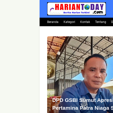
Beranda
Kategori
Kontak
Tentang
D
DPD GSBI Sumut Apresi
Pertamina Patra Niaga