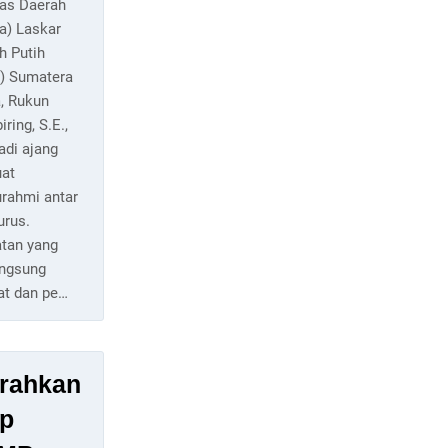
as Daerah
a) Laskar
h Putih
) Sumatera
, Rukun
ring, S.E.,
adi ajang
uat
urahmi antar
urus.
atan yang
angsung
at dan pe…
rahkan
ap