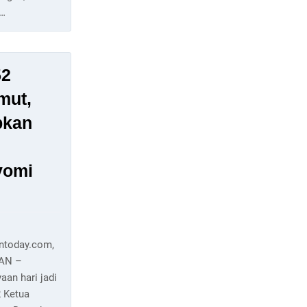
/…
52
mut,
pkan
yomi
antoday.com,
AN –
aan hari jadi
2 Ketua