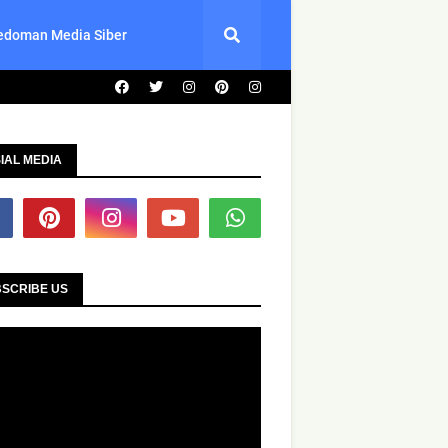
edoman Media Siber
IAL MEDIA
SCRIBE US