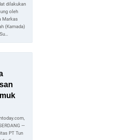
at dilakukan
sung oleh
a Markas
ah (Kamada)
Su…
a
asan
emuk
antoday.com,
ISERDANG —
itas PT Tun