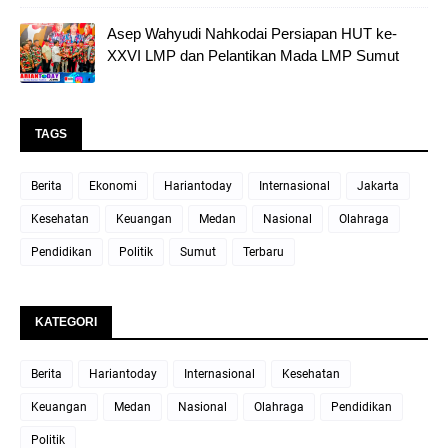
Asep Wahyudi Nahkodai Persiapan HUT ke-
XXVI LMP dan Pelantikan Mada LMP Sumut
TAGS
Berita
Ekonomi
Hariantoday
Internasional
Jakarta
Kesehatan
Keuangan
Medan
Nasional
Olahraga
Pendidikan
Politik
Sumut
Terbaru
KATEGORI
Berita
Hariantoday
Internasional
Kesehatan
Keuangan
Medan
Nasional
Olahraga
Pendidikan
Politik