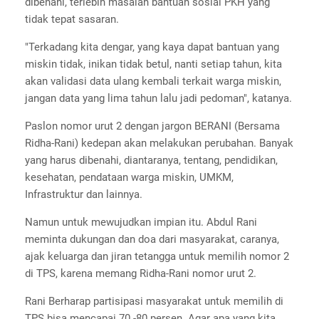
dibenahi, terlebih masalah bantuan sosial PKH yang
tidak tepat sasaran.
"Terkadang kita dengar, yang kaya dapat bantuan yang
miskin tidak, inikan tidak betul, nanti setiap tahun, kita
akan validasi data ulang kembali terkait warga miskin,
jangan data yang lima tahun lalu jadi pedoman", katanya.
Paslon nomor urut 2 dengan jargon BERANI (Bersama
Ridha-Rani) kedepan akan melakukan perubahan. Banyak
yang harus dibenahi, diantaranya, tentang, pendidikan,
kesehatan, pendataan warga miskin, UMKM,
Infrastruktur dan lainnya.
Namun untuk mewujudkan impian itu. Abdul Rani
meminta dukungan dan doa dari masyarakat, caranya,
ajak keluarga dan jiran tetangga untuk memilih nomor 2
di TPS, karena memang Ridha-Rani nomor urut 2.
Rani Berharap partisipasi masyarakat untuk memilih di
TPS bisa mencapai 70 -80 persen. Agar apa yang kita