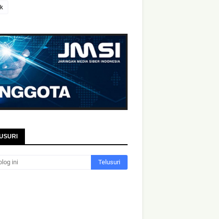
ik
USURI