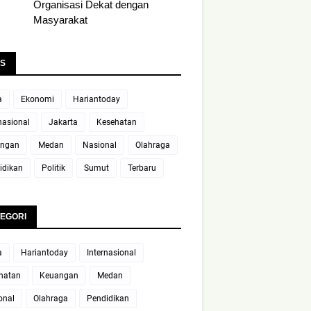
Organisasi Dekat dengan
Masyarakat
S
a
Ekonomi
Hariantoday
nasional
Jakarta
Kesehatan
ngan
Medan
Nasional
Olahraga
idikan
Politik
Sumut
Terbaru
EGORI
a
Hariantoday
Internasional
hatan
Keuangan
Medan
onal
Olahraga
Pendidikan