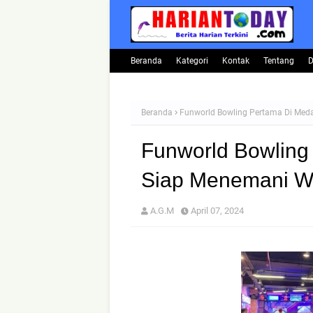
Beranda
Kategori
Kontak
Tentang
D
Beranda
Funworld Bowling Pertama Di Med
Funworld Bowling
Siap Menemani Wa
A.G.M
April 07, 2024