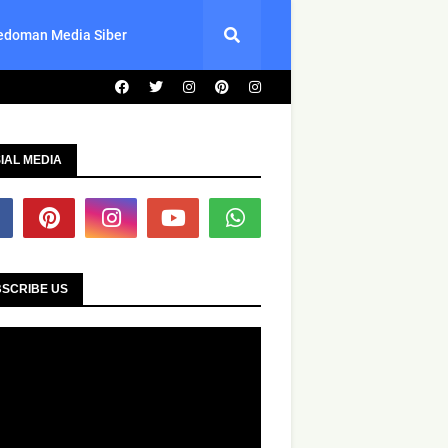
edoman Media Siber
IAL MEDIA
SCRIBE US