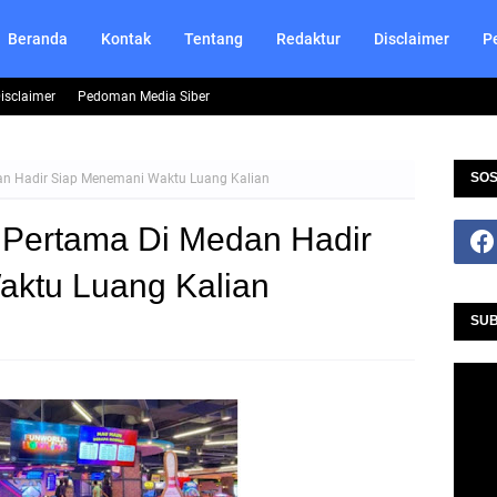
Beranda
Kontak
Tentang
Redaktur
Disclaimer
P
isclaimer
Pedoman Media Siber
SOS
an Hadir Siap Menemani Waktu Luang Kalian
 Pertama Di Medan Hadir
ktu Luang Kalian
SUB