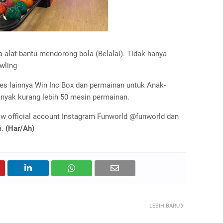
alat bantu mendorong bola (Belalai). Tidak hanya
wling
es lainnya Win Inc Box dan permainan untuk Anak-
banyak kurang lebih 50 mesin permainan.
low official account Instagram Funworld @funworld dan
a.
(Har/Ah)
LEBIH BARU