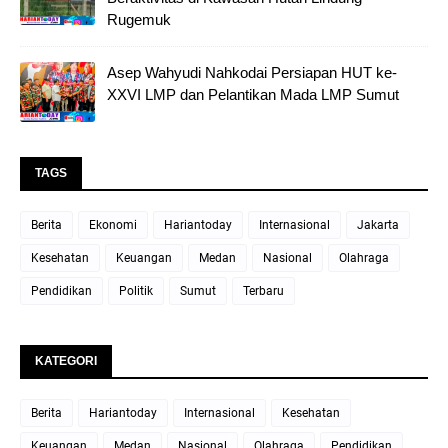
Rugemuk
Asep Wahyudi Nahkodai Persiapan HUT ke-
XXVI LMP dan Pelantikan Mada LMP Sumut
TAGS
Berita
Ekonomi
Hariantoday
Internasional
Jakarta
Kesehatan
Keuangan
Medan
Nasional
Olahraga
Pendidikan
Politik
Sumut
Terbaru
KATEGORI
Berita
Hariantoday
Internasional
Kesehatan
Keuangan
Medan
Nasional
Olahraga
Pendidikan