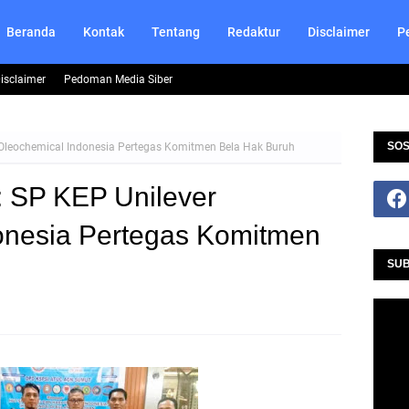
Beranda
Kontak
Tentang
Redaktur
Disclaimer
P
isclaimer
Pedoman Media Siber
SOS
 Oleochemical Indonesia Pertegas Komitmen Bela Hak Buruh
 SP KEP Unilever
onesia Pertegas Komitmen
SUB