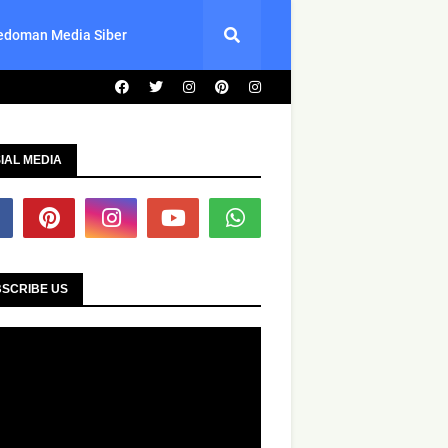
edoman Media Siber
IAL MEDIA
SCRIBE US