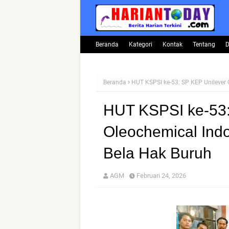
Beranda
Kategori
Kontak
Tentang
D
Beranda
HUT KSPSI ke-53: SP KEP Unilever
HUT KSPSI ke-53:
Oleochemical Ind
Bela Hak Buruh
AGM
Februari 24, 2026