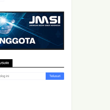
USURI