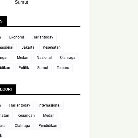
Sumut
S
a
Ekonomi
Hariantoday
nasional
Jakarta
Kesehatan
ngan
Medan
Nasional
Olahraga
idikan
Politik
Sumut
Terbaru
EGORI
a
Hariantoday
Internasional
hatan
Keuangan
Medan
onal
Olahraga
Pendidikan
ik