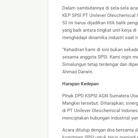
Dalam sambutannya di sela-sela aca
KEP SPSI PT Unilever Oleochemica
53 ini harus dijadikan titik balik pe
yang baik antara tingkat unit kerja 
menghadapi dinamika industri saat in
"Kehadiran kami di sini bukan sekada
sesama anggota SPSI. Kami ingin mem
Simalungun tetap terdengar dan diper
Ahmad Darwin.
Harapan Kedepan
Pihak DPD KSPSI AGN Sumatera Utara
Mangkei tersebut. Diharapkan, siner
di PT Unilever Oleochemical Indones
menciptakan hubungan industrial yan
Acara ditutup dengan doa bersama 
komitmen SPSI untuk terus menjadi 