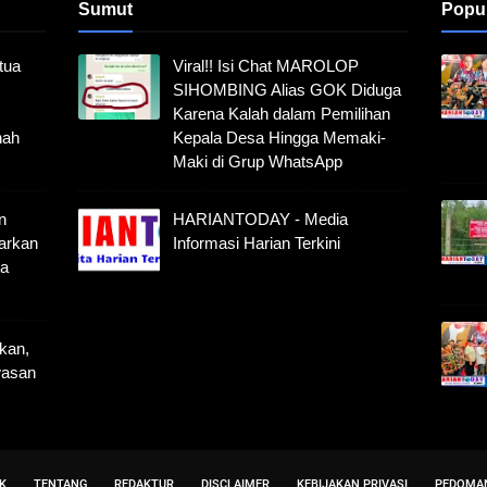
Sumut
Popu
tua
Viral!! Isi Chat MAROLOP
SIHOMBING Alias GOK Diduga
Karena Kalah dalam Pemilihan
nah
Kepala Desa Hingga Memaki-
Maki di Grup WhatsApp
n
HARIANTODAY - Media
sarkan
Informasi Harian Terkini
ga
kan,
wasan
K
TENTANG
REDAKTUR
DISCLAIMER
KEBIJAKAN PRIVASI
PEDOMAN