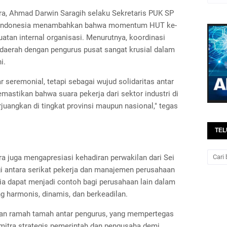
ra, Ahmad Darwin Saragih selaku Sekretaris PUK SP
l Indonesia menambahkan bahwa momentum HUT ke-
nguatan internal organisasi. Menurutnya, koordinasi
di daerah dengan pengurus pusat sangat krusial dalam
i.
r seremonial, tetapi sebagai wujud solidaritas antar
astikan bahwa suara pekerja dari sektor industri di
juangkan di tingkat provinsi maupun nasional," tegas
TEL
 juga mengapresiasi kehadiran perwakilan dari Sei
gi antara serikat pekerja dan manajemen perusahaan
ia dapat menjadi contoh bagi perusahaan lain dalam
g harmonis, dinamis, dan berkeadilan.
dan ramah tamah antar pengurus, yang mempertegas
mitra strategis pemerintah dan pengusaha demi