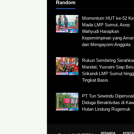
Random
Momentum HUT ke-52 Ke
Mada LMP Sumut, Asep
Wahyudi Harapkan
Kepemimpinan yang Ama
dan Mengayomi Anggota
Rukun Sembiring Serahka
Mandat, Yusraini Siap Be
Srikandi LMP Sumut hing
Tingkat Basis
PT Tun Sewindu Dipersoal
Diduga Beraktivitas di Ka
Hutan Lindung Rugemuk
BERANDA
KONTA