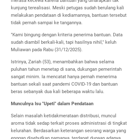
merasa kecewa karena bantuan yang diharapkan tak
kunjung terealisasi. Meski petugas sudah berulang kali
melakukan pendataan di kediamannya, bantuan tersebut
tidak pernah sampai ke tangannya.
"Kami bingung dengan kriteria penerima bantuan. Data
sudah diambil berkali-kali, tapi hasilnya nihil," keluh
Muliawan pada Rabu (31/12/2025).
Istrinya, Zariah (53), menambahkan bahwa selama
puluhan tahun menetap di sana, dukungan pemerintah
sangat minim. Ia mencatat hanya pernah menerima
bantuan sekali saat pandemi COVID-19 dan bantuan
beras sebanyak dua kali beberapa waktu lalu.
Munculnya Isu "Upeti" dalam Pendataan
Selain masalah ketidakmerataan distribusi, muncul
aroma tidak sedap terkait proses administrasi di tingkat
kelurahan. Berdasarkan keterangan seorang warga yang
enggan disebutkan namanya, terdapat dugaan adanya