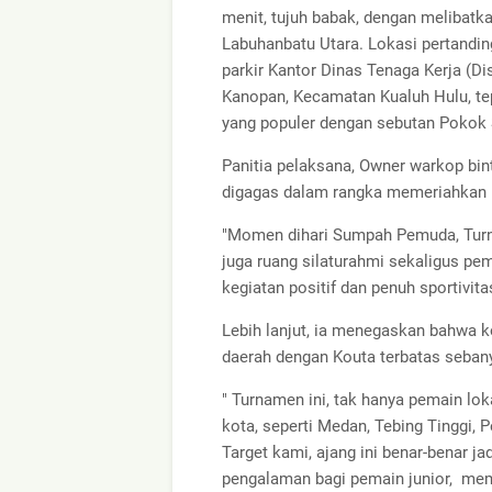
menit, tujuh babak, dengan melibatk
Labuhanbatu Utara. Lokasi pertandin
parkir Kantor Dinas Tenaga Kerja (Di
Kanopan, Kecamatan Kualuh Hulu, te
yang populer dengan sebutan Pokok
Panitia pelaksana, Owner warkop bin
digagas dalam rangka memeriahkan 
"Momen dihari Sumpah Pemuda, Turna
juga ruang silaturahmi sekaligus pe
kegiatan positif dan penuh sportivitas
Lebih lanjut, ia menegaskan bahwa k
daerah dengan Kouta terbatas seban
" Turnamen ini, tak hanya pemain lok
kota, seperti Medan, Tebing Tinggi, 
Target kami, ajang ini benar-benar j
pengalaman bagi pemain junior, memb