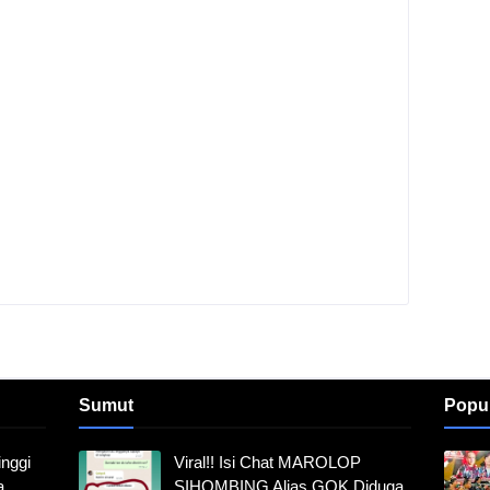
Sumut
Popu
nggi
Viral!! Isi Chat MAROLOP
a
SIHOMBING Alias GOK Diduga