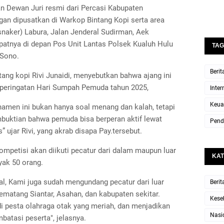
an Dewan Juri resmi dari Percasi Kabupaten
gan dipusatkan di Warkop Bintang Kopi serta area
snaker) Labura, Jalan Jenderal Sudirman, Aek
patnya di depan Pos Unit Lantas Polsek Kualuh Hulu
TAG
 Sono.
Berit
tang kopi Rivi Junaidi, menyebutkan bahwa ajang ini
peringatan Hari Sumpah Pemuda tahun 2025,
Inter
Keua
men ini bukan hanya soal menang dan kalah, tetapi
mbuktian bahwa pemuda bisa berperan aktif lewat
Pend
” ujar Rivi, yang akrab disapa Pay.tersebut.
ompetisi akan diikuti pecatur dari dalam maupun luar
KAT
yak 50 orang.
al, Kami juga sudah mengundang pecatur dari luar
Berit
Pematang Siantar, Asahan, dan kabupaten sekitar.
Kese
adi pesta olahraga otak yang meriah, dan menjadikan
Nasi
atasi peserta", jelasnya.