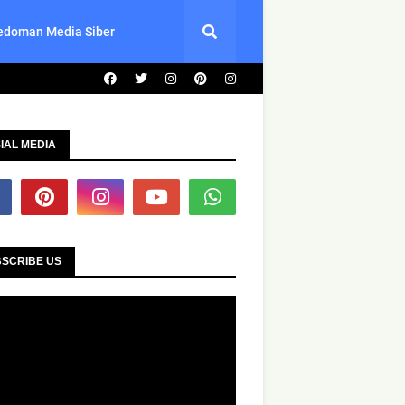
edoman Media Siber
IAL MEDIA
SCRIBE US