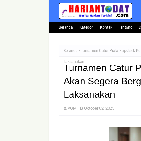
Beranda
Kategori
Kontak
Tentang
D
Beranda
Turnamen Catur Piala Kapolsek Ku
Laksanakan
Turnamen Catur P
Akan Segera Berg
Laksanakan
AGM
Oktober 02, 2025