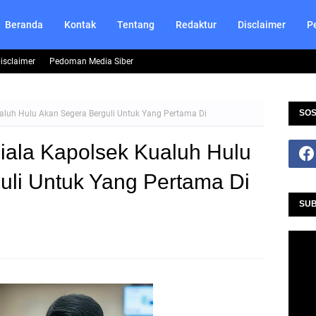
Beranda
Kontak
Tentang
Redaktur
Disclaimer
P
isclaimer
Pedoman Media Siber
SOS
aluh Hulu Akan Segera Berguli Untuk Yang Pertama Di
iala Kapolsek Kualuh Hulu
uli Untuk Yang Pertama Di
SUB