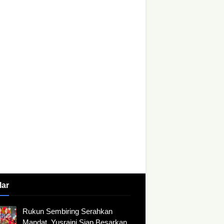
lar
Rukun Sembiring Serahkan
Mandat, Yusraini Siap Besarkan