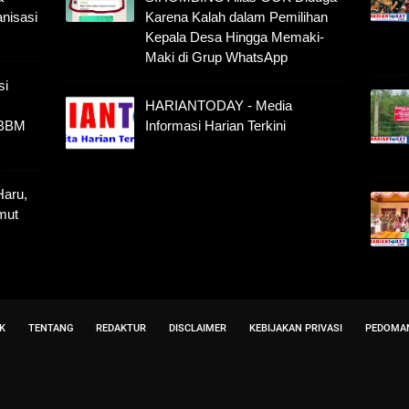
anisasi
Karena Kalah dalam Pemilihan
Kepala Desa Hingga Memaki-
Maki di Grup WhatsApp
si
HARIANTODAY - Media
 BBM
Informasi Harian Terkini
Haru,
mut
K
TENTANG
REDAKTUR
DISCLAIMER
KEBIJAKAN PRIVASI
PEDOMAN