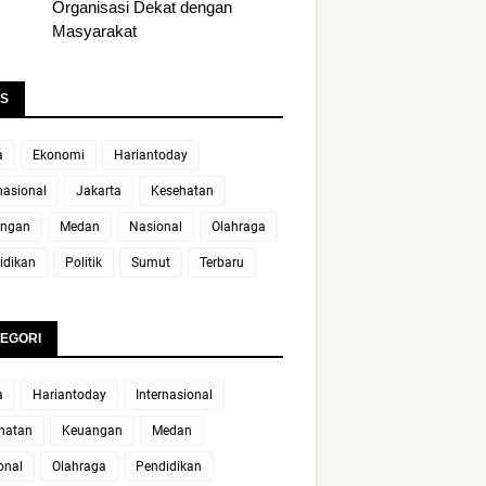
Organisasi Dekat dengan
Masyarakat
S
a
Ekonomi
Hariantoday
nasional
Jakarta
Kesehatan
ngan
Medan
Nasional
Olahraga
idikan
Politik
Sumut
Terbaru
EGORI
a
Hariantoday
Internasional
hatan
Keuangan
Medan
onal
Olahraga
Pendidikan