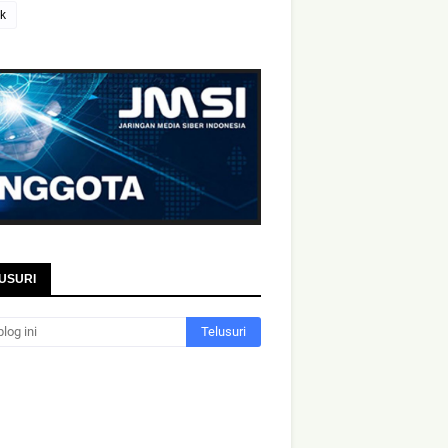
ik
USURI